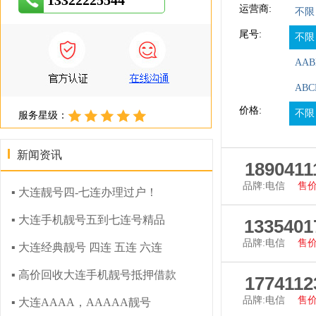
13322225544
运营商:
不限
尾号:
不限
AAB
ABC
价格:
不限
服务星级：
新闻资讯
1890411
品牌:电信
售价
▪ 大连靓号四-七连办理过户！
查看详
▪ 大连手机靓号五到七连号精品
1335401
品牌:电信
售价
▪ 大连经典靓号 四连 五连 六连
▪ 高价回收大连手机靓号抵押借款
查看详
1774112
品牌:电信
售价
▪ 大连AAAA，AAAAA靓号