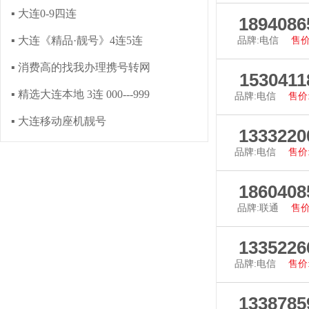
▪ 大连0-9四连
查看详
1894086
▪ 大连《精品·靓号》4连5连
品牌:电信
售价
▪ 消费高的找我办理携号转网
查看详
1530411
▪ 精选大连本地 3连 000---999
品牌:电信
售价:
▪ 大连移动座机靓号
查看详
1333220
品牌:电信
售价:
查看详
1860408
品牌:联通
售价
查看详
1335226
品牌:电信
售价:
查看详
1338785