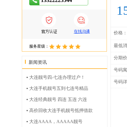
13322225544
1
价格
最低
服务星级：
分期
新闻资讯
号码
▪ 大连靓号四-七连办理过户！
号码
▪ 大连手机靓号五到七连号精品
▪ 大连经典靓号 四连 五连 六连
▪ 高价回收大连手机靓号抵押借款
▪ 大连AAAA，AAAAA靓号