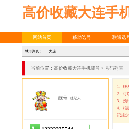
高价收藏大连手
网站首页
移动选号
联通选
城市列表：
大连
当前位置：
高价收藏大连手机靓号
>
号码列表
1、联
2、可
靓号
经纪人
3、预
4、根
记规定