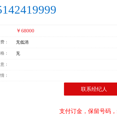
5142419999
￥68000
：
消费：
无低消
价格：
无
寓意：
详情：
联系经纪人
支付订金，保留号码，