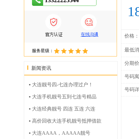
13322225544
1
价格
最低
服务星级：
分期
新闻资讯
号码
▪ 大连靓号四-七连办理过户！
号码
▪ 大连手机靓号五到七连号精品
▪ 大连经典靓号 四连 五连 六连
▪ 高价回收大连手机靓号抵押借款
▪ 大连AAAA，AAAAA靓号