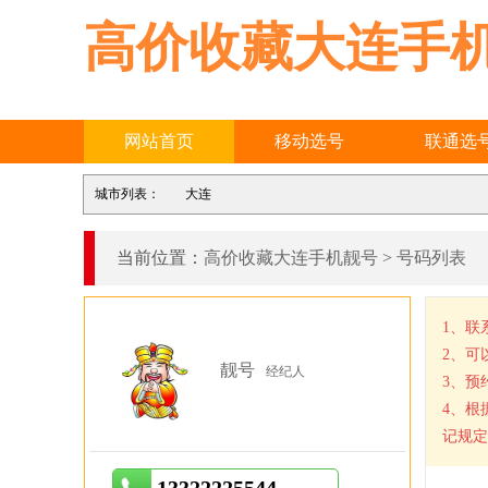
高价收藏大连手
网站首页
移动选号
联通选
城市列表：
大连
当前位置：
高价收藏大连手机靓号
>
号码列表
1、联
2、可
靓号
经纪人
3、预
4、根
记规定