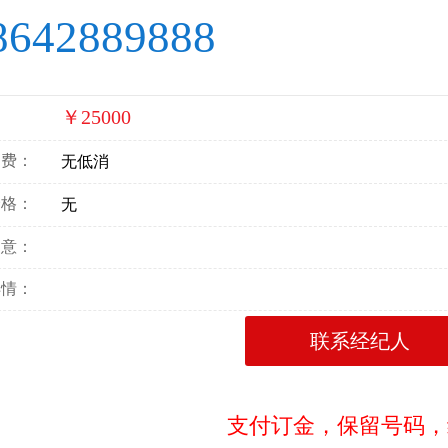
8642889888
￥25000
：
消费：
无低消
价格：
无
寓意：
详情：
联系经纪人
支付订金，保留号码，