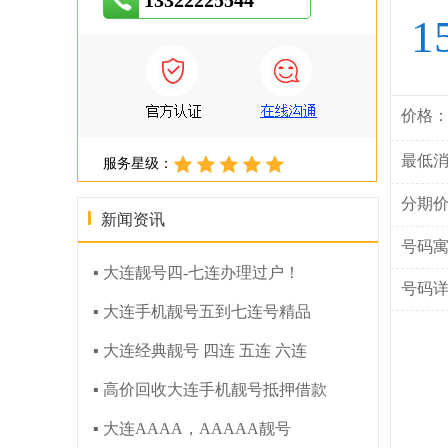
13322225544
1
价格
最低
服务星级：
分期
新闻资讯
号码
▪ 大连靓号四-七连办理过户！
号码
▪ 大连手机靓号五到七连号精品
▪ 大连经典靓号 四连 五连 六连
▪ 高价回收大连手机靓号抵押借款
▪ 大连AAAA，AAAAA靓号