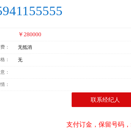
5941155555
￥280000
：
消费：
无抵消
价格：
无
寓意：
详情：
联系经纪人
支付订金，保留号码，