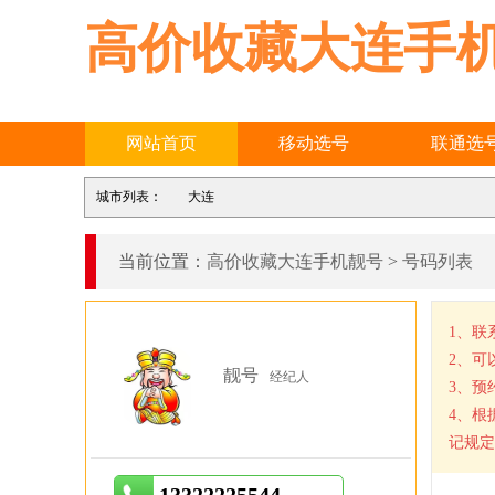
高价收藏大连手
网站首页
移动选号
联通选
城市列表：
大连
当前位置：
高价收藏大连手机靓号
>
号码列表
1、联
2、可
靓号
经纪人
3、预
4、根
记规定