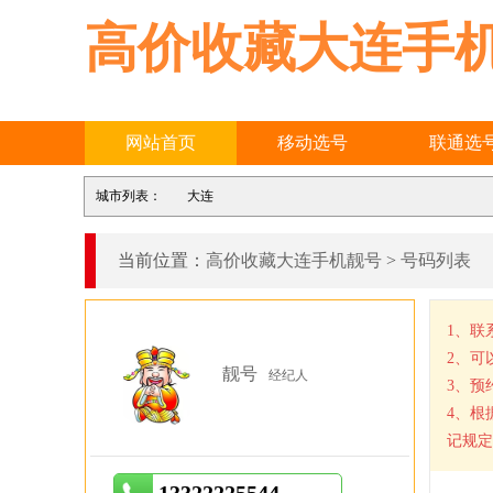
高价收藏大连手
网站首页
移动选号
联通选
城市列表：
大连
当前位置：
高价收藏大连手机靓号
>
号码列表
1、联
2、可
靓号
经纪人
3、预
4、根
记规定