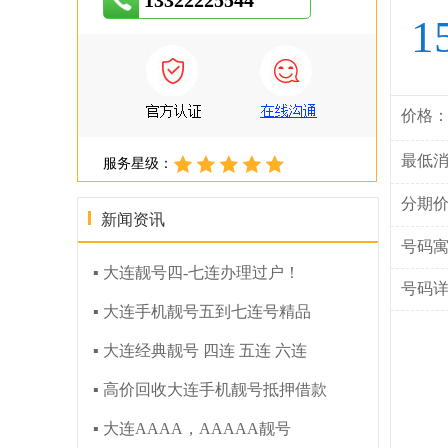
13322225544
1
价格
最低
服务星级：
分期
新闻资讯
号码
▪ 大连靓号四-七连办理过户！
号码
▪ 大连手机靓号五到七连号精品
▪ 大连经典靓号 四连 五连 六连
▪ 高价回收大连手机靓号抵押借款
▪ 大连AAAA，AAAAA靓号