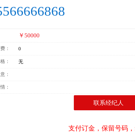
5566666868
￥50000
：
消费：
0
价格：
无
寓意：
详情：
联系经纪人
支付订金，保留号码，