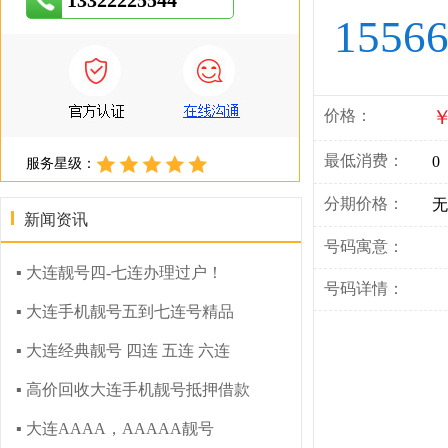
13322225544
1556
￥
价格：
最低消费：
0
服务星级：
分期价格：
无
新闻资讯
号码寓意：
▪ 大连靓号四-七连办理过户！
号码详情：
▪ 大连手机靓号五到七连号精品
▪ 大连经典靓号 四连 五连 六连
▪ 高价回收大连手机靓号抵押借款
▪ 大连AAAA，AAAAA靓号