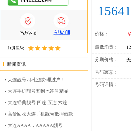
13322225544
1564
￥
价格：
最低消费：
12
服务星级：
分期价格：
无
新闻资讯
号码寓意：
▪ 大连靓号四-七连办理过户！
号码详情：
▪ 大连手机靓号五到七连号精品
▪ 大连经典靓号 四连 五连 六连
▪ 高价回收大连手机靓号抵押借款
▪ 大连AAAA，AAAAA靓号