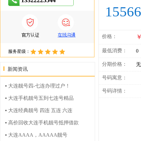
13322225544
1556
￥
价格：
最低消费：
0
服务星级：
分期价格：
无
新闻资讯
号码寓意：
▪ 大连靓号四-七连办理过户！
号码详情：
▪ 大连手机靓号五到七连号精品
▪ 大连经典靓号 四连 五连 六连
▪ 高价回收大连手机靓号抵押借款
▪ 大连AAAA，AAAAA靓号