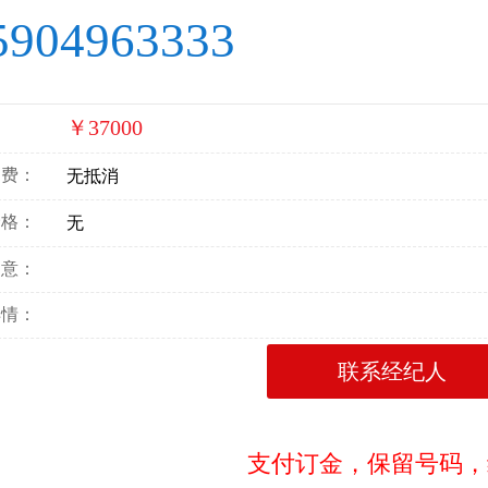
5904963333
￥37000
：
消费：
无抵消
价格：
无
寓意：
详情：
联系经纪人
支付订金，保留号码，