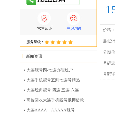
13322225544
1
价格
最低
服务星级：
分期
新闻资讯
号码
▪ 大连靓号四-七连办理过户！
号码
▪ 大连手机靓号五到七连号精品
▪ 大连经典靓号 四连 五连 六连
▪ 高价回收大连手机靓号抵押借款
▪ 大连AAAA，AAAAA靓号