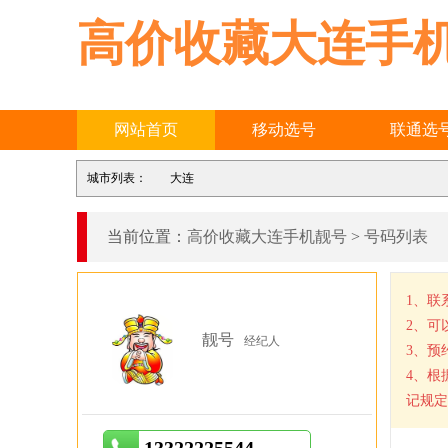
高价收藏大连手
网站首页
移动选号
联通选
城市列表：
大连
当前位置：
高价收藏大连手机靓号
>
号码列表
1、联
2、可
靓号
经纪人
3、预
4、根
记规定