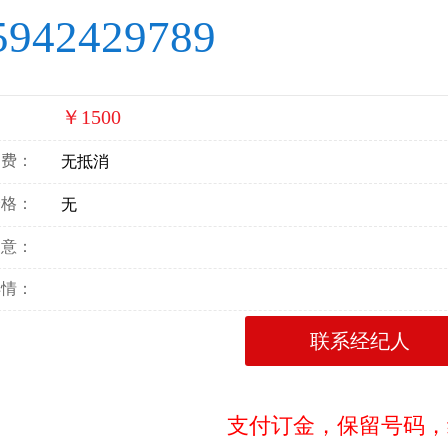
5942429789
￥1500
：
消费：
无抵消
价格：
无
寓意：
详情：
联系经纪人
支付订金，保留号码，