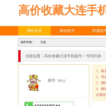
高价收藏大连手
网站首页
移动选号
联通选
城市列表：
大连
当前位置：
高价收藏大连手机靓号
>
号码列表
1、联
2、可
靓号
经纪人
3、预
4、根
记规定