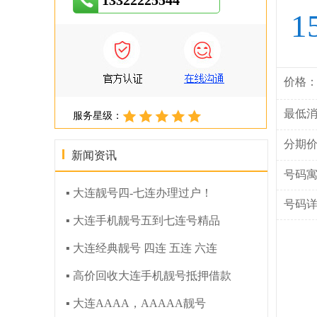
13322225544
1
价格
最低
服务星级：
分期
新闻资讯
号码
▪ 大连靓号四-七连办理过户！
号码
▪ 大连手机靓号五到七连号精品
▪ 大连经典靓号 四连 五连 六连
▪ 高价回收大连手机靓号抵押借款
▪ 大连AAAA，AAAAA靓号