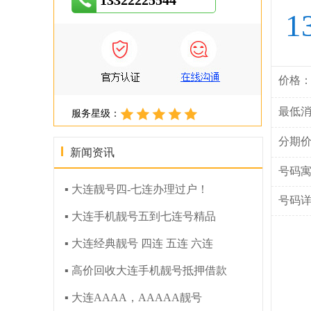
13322225544
1
价格
最低
服务星级：
分期
新闻资讯
号码
▪ 大连靓号四-七连办理过户！
号码
▪ 大连手机靓号五到七连号精品
▪ 大连经典靓号 四连 五连 六连
▪ 高价回收大连手机靓号抵押借款
▪ 大连AAAA，AAAAA靓号