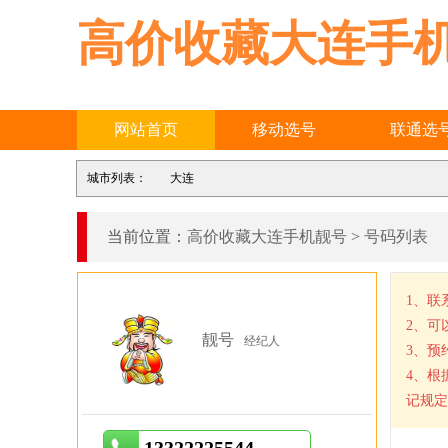
高价收藏大连手
网站首页
移动选号
联通选
城市列表：
大连
当前位置：
高价收藏大连手机靓号
>
号码列表
1、联
2、可
靓号
经纪人
3、预
4、根
记规定