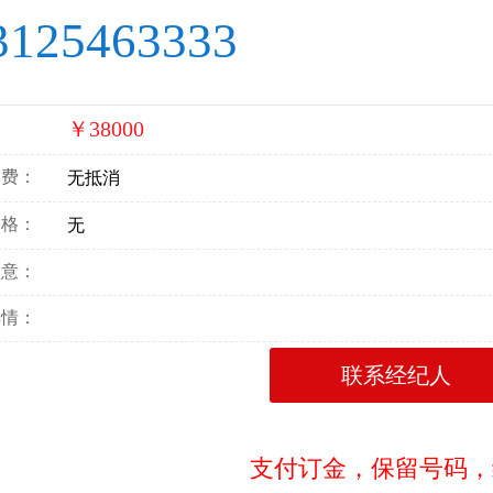
3125463333
￥38000
：
消费：
无抵消
价格：
无
寓意：
详情：
联系经纪人
支付订金，保留号码，