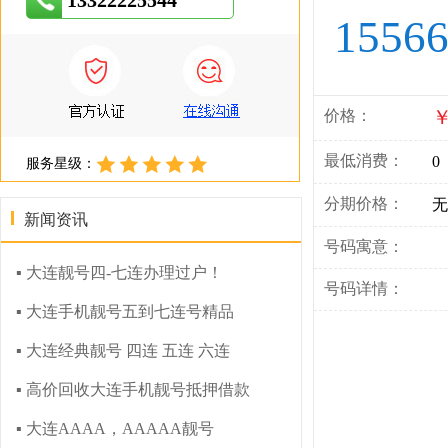
13322225544
1556
￥
价格：
最低消费：
0
服务星级：
分期价格：
无
新闻资讯
号码寓意：
▪ 大连靓号四-七连办理过户！
号码详情：
▪ 大连手机靓号五到七连号精品
▪ 大连经典靓号 四连 五连 六连
▪ 高价回收大连手机靓号抵押借款
▪ 大连AAAA，AAAAA靓号