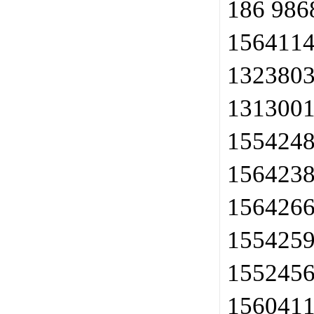
186 98
156411
132380
131300
155424
156423
156426
155425
155245
156041