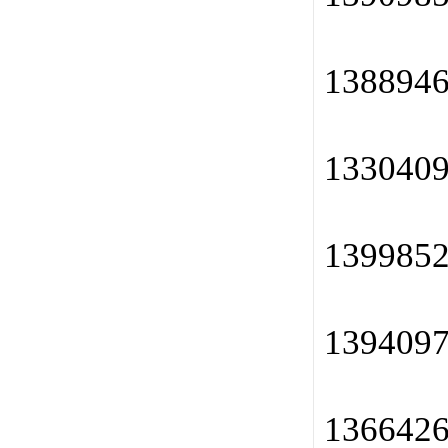
138894
133040
139985
139409
136642