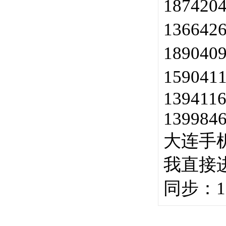
187420
136642
189040
159041
1394116
1399846
大连手
我直接进
同步：13