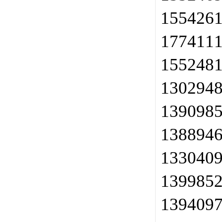
155426
177411
155248
130294
139098
138894
133040
139985
139409