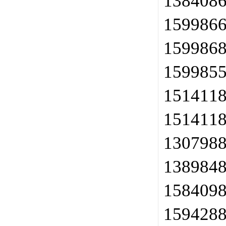
138408
159986
159986
159985
151411
151411
130798
138984
158409
159428