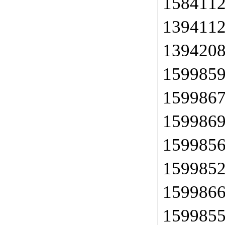
158411
139411
139420
159985
159986
159986
159985
159985
159986
159985