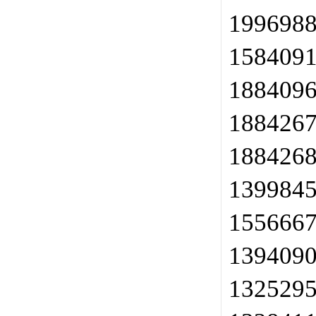
199698
158409
188409
188426
188426
139984
155666
139409
132529