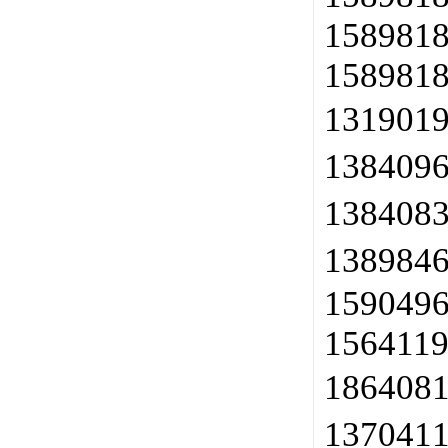
158981
158981
131901
138409
138408
138984
1590496
1564119
186408
137041