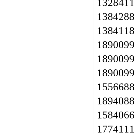
132841
138428
138411
189009
189009
189009
155668
189408
158406
177411