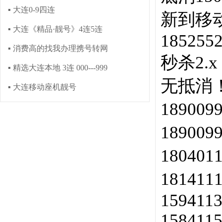
▪ 大连0-9四连
新到移
▪ 大连《精品·靓号》4连5连
185255
▪ 消费高的找我办理携号转网
秒杀2.x
▪ 精选大连本地 3连 000---999
无抵消
▪ 大连移动座机靓号
18900
18900
18040
181411
159411
158411