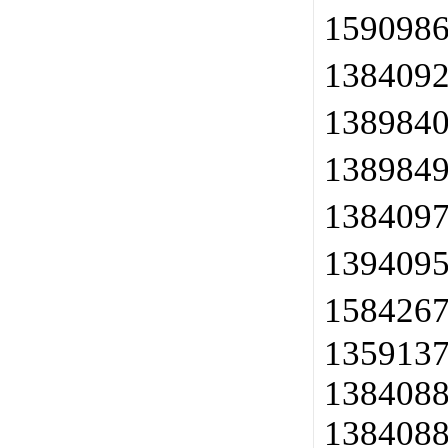
159098
138409
138984
138984
138409
139409
158426
135913
138408
138408