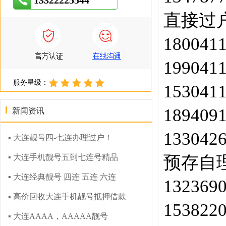
13322225544
直接过户
180041
199041
服务星级：
153041
189409
新闻资讯
133042
▪ 大连靓号四-七连办理过户！
▪ 大连手机靓号五到七连号精品
预存
▪ 大连经典靓号 四连 五连 六连
132369
▪ 高价回收大连手机靓号抵押借款
153822
▪ 大连AAAA，AAAAA靓号